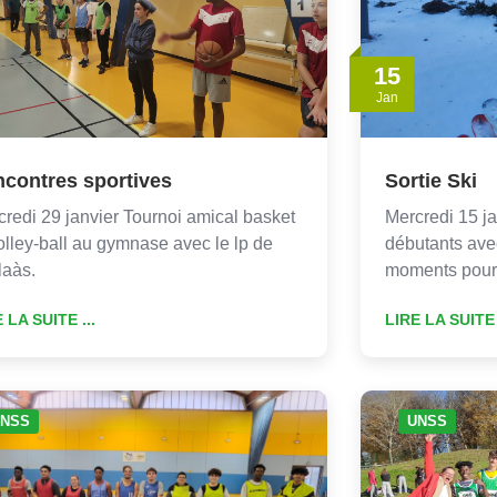
15
Jan
contres sportives
Sortie Ski
redi 29 janvier Tournoi amical basket
Mercredi 15 ja
olley-ball au gymnase avec le lp de
débutants ave
laàs.
moments pour
 LA SUITE ...
LIRE LA SUITE 
NSS
UNSS