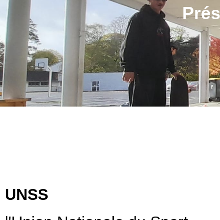
Prés
UNSS