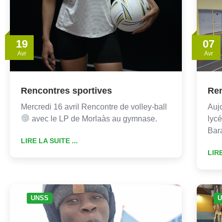
19
07
Avr
Avr
Rencontres sportives
Ren
Mercredi 16 avril Rencontre de volley-ball
Aujo
avec le LP de Morlaàs au gymnase.
lycé
Bar
LIRE LA SUITE ...
LIRE
UNSS
U