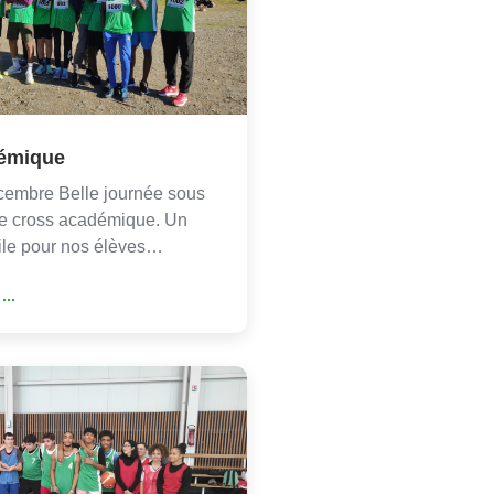
émique
cembre Belle journée sous
 le cross académique. Un
cile pour nos élèves…
...