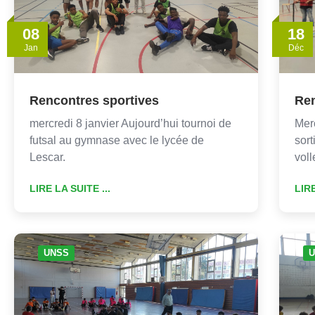
08
18
Jan
Déc
Rencontres sportives
Ren
mercredi 8 janvier Aujourd’hui tournoi de
Merc
futsal au gymnase avec le lycée de
sort
Lescar.
voll
LIRE LA SUITE ...
LIRE
UNSS
U