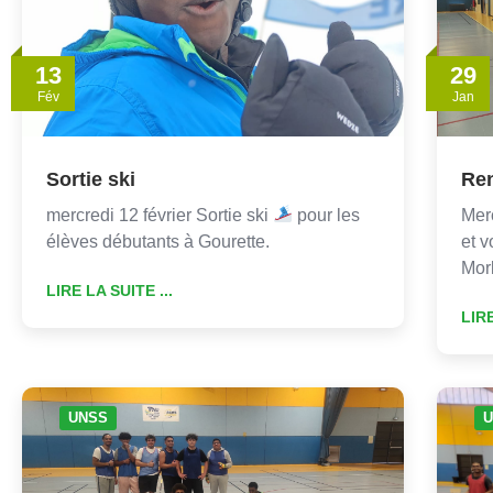
13
29
Fév
Jan
Sortie ski
Ren
mercredi 12 février Sortie ski
pour les
Merc
élèves débutants à Gourette.
et v
Mor
LIRE LA SUITE ...
LIRE
UNSS
U