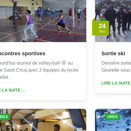
24
Fév
contres sportives
Sortie ski
urd’hui tournoi de volley-ball
au
Dernière sorti
e Saint Cricq avec 2 équipes du lycée
Gourette sous 
adat.
LIRE LA SUITE 
 LA SUITE ...
NSS
UNSS