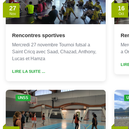
27
16
Nov
Oct
Rencontres sportives
Ren
Mercredi 27 novembre Tournoi futsal a
Merc
Saint Cricq avec Saad, Chazad, Anthony,
a Or
Lucas et Hamza
LIRE
LIRE LA SUITE ...
UNSS
U