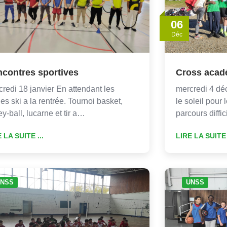
06
Déc
contres sportives
Cross acad
redi 18 janvier En attendant les
mercredi 4 dé
ies ski a la rentrée. Tournoi basket,
le soleil pour
ey-ball, lucarne et tir a…
parcours diffi
 LA SUITE ...
LIRE LA SUITE 
NSS
UNSS