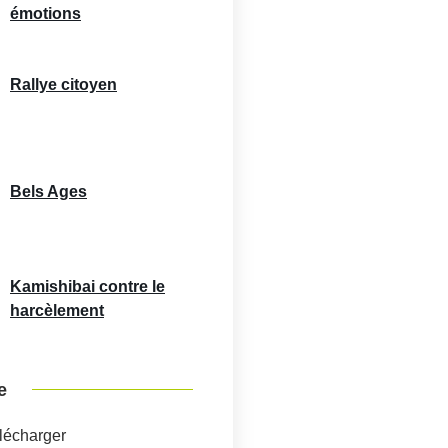
émotions
Rallye citoyen
Bels Ages
Kamishibai contre le
harcèlement
e
élécharger