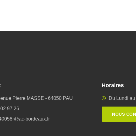
t
Horaires
venue Pierre MASSE - 64050 PAU
Du Lundi au 
 02 97 26
NOUS CO
40058r@ac-bordeaux.fr