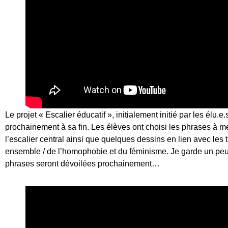
Le projet « Escalier éducatif », initialement initié par les élu
prochainement à sa fin. Les élèves ont choisi les phrases à m
l’escalier central ainsi que quelques dessins en lien avec les t
ensemble / de l’homophobie et du féminisme. Je garde un peu 
phrases seront dévoilées prochainement…