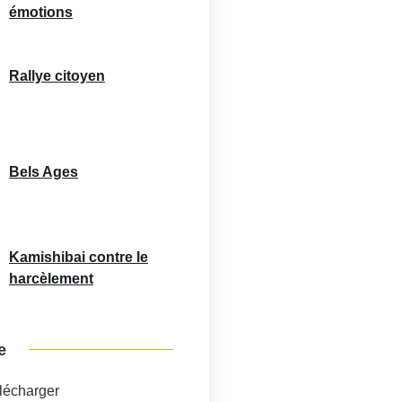
émotions
Rallye citoyen
Bels Ages
Kamishibai contre le
harcèlement
e
élécharger