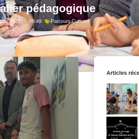
alier pédagogique
juin 2025
08:49
Parcours Culturel
Articles réc